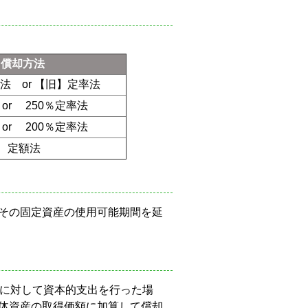
償却方法
額法
or
【旧】定率法
法
or
250
％定率法
法
or
200
％定率法
定額法
その固定資産の使用可能期間を延
に対して資本的支出を行った場
体資産の取得価額に加算して償却