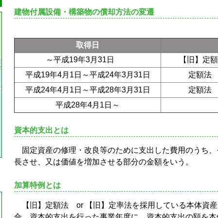
建物付属設備・構築物の償却方法の変遷
取得日
～平成
19
年
3
月
31
日
【旧】定
平成
19
年
4
月
1
日～平成
24
年
3
月
31
日
定額
平成
24
年
4
月
1
日～平成
28
年
3
月
31
日
定額
平成
28
年
4
月
1
日～
資本的支出とは
固定資産の修理・改良等のために支出した費用のうち、
長させ、又は価値を増加させる部分の金額をいう。
加算特例とは
【旧】定額法
or
【旧】定率法を採用している本体資産
合、資本的支出を行った事業年度に、資本的支出の額を本