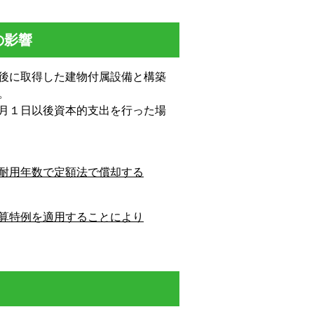
の影響
後に取得した建物付属設備と構築
。
月１日以後資本的支出を行った場
耐用年数で定額法で償却する
算特例を適用することにより