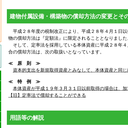
建物付属設備・構築物の償却方法の変更とそ
平成２８年度の税制改正により、平成２８年４月１日以
物の償却方法は『定額法』に限定されることとなりました
そして、定率法を採用している本体資産に平成２８年４
合の償却方法は、次の取扱いとなっています。
≪ 原 則 ≫
資本的支出を新規取得資産とみなして、本体資産と同じ
≪ 特 例 ≫
本体資産が平成１９年３月３１日以前取得の場合は、加
【旧】定率法で償却することができる
用語等の解説