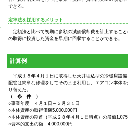
できる。
定率法を採用するメリット
定額法と比べて初期に多額の減価償却費を計上すること
の取得に投資した資金を早期に回収することができる。
計算例
平成１８年４月１日に取得した天井埋込型の冷暖房設備
配管は簡単な修理をしてそのまま利用し、エアコン本体を
り替えた。
（ 条 件 ）
○事業年度 ４月１日～３月３１日
○本体資産の取得価額
5,000,000
円
○本体資産の期首（平成２８年４月１日時点）の簿価
1,075
○資本的支出の額
4,000,000
円