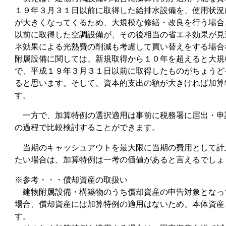
１９年３月３１日以前に取得した給排水設備を、使用状況
が大きくなってくるため、大規模な修繕・改良を行う場合
以前に取得した空調設備が、その後相当の省エネ効果が見
ネ効果による光熱費の削減も考慮して買い替えをする場合
附属設備に関しては、新規取得から１０年を超えると大規
で、平成１９年３月３１日以前に取得したものがちょうど
ると思います。そして、資本的支出の額が大きければ加算
す。
一方で、加算特例の選択適用は事前に税務署に届出・申
の過程で比較検討することができます。
当期のキャッシュアウトを最大限に当期の費用として計
たい場合は、加算特例は一考の価値があると言えるでしょ
※参考・・・償却資産の取扱い
建物附属設備・構築物のうち償却資産の申告対象となっ
場合、償却資産には加算特例の適用はないため、本体資産
す。