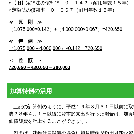
○【旧】定率法の償却率 ０．１４２（耐用年数１５年）
○定額法の償却率 ０．０６７（耐用年数１５年）
≪ 原 則 ≫
（1,075,000×0.142）+（4,000,000×0.067）=420,650
≪ 特 例 ≫
（1,075,000＋4,000,000）×0.142＝720,650
＜ 差 額 ＞
720,650－420,650＝300,000
加算特例の活用
上記の計算例のように、平成１９年３月３１日以前に取
成２８年４月１日以後に資本的支出を行った場合は、加算
価償却費を計上することができます。
例えば、建物付属設備の場合に加算特例が適用可能な資