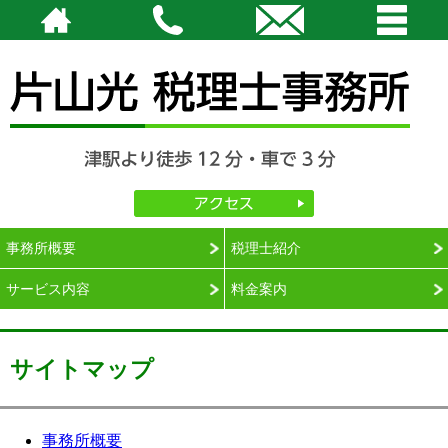
津駅より徒歩12分・車で3分
完全予約。相談は時間外・土日祝日も対応可能です。
片山光税理士事務所｜三重県津市の税理士
アクセス
相談のご予約：059-229-4770（平日 9：00 ～ 18：00）
メールでの相談申込み（24 時間受付）
・
ご契約までの流れ
事務所概要
税理士紹介
サービス内容
料金案内
サイトマップ
事務所概要