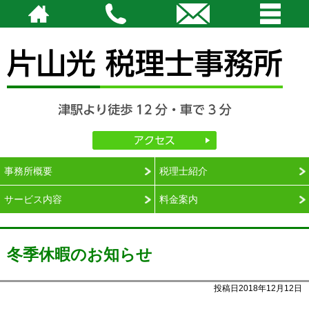
津駅より徒歩12分・車で3分
完全予約。相談は時間外・土日祝日も対応可能です。
片山光税理士事務所｜三重県津市の税理士
アクセス
相談のご予約：059-229-4770（平日 9：00 ～ 18：00）
メールでの相談申込み（24 時間受付）
・
ご契約までの流れ
事務所概要
税理士紹介
サービス内容
料金案内
冬季休暇のお知らせ
投稿日2018年12月12日