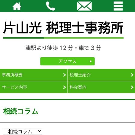
津駅より徒歩12分・車で3分
完全予約。相談は時間外・土日祝日も対応可能です。
片山光税理士事務所｜三重県津市の税理士
アクセス
相談のご予約：059-229-4770（平日 9：00 ～ 18：00）
メールでの相談申込み（24 時間受付）
・
ご契約までの流れ
事務所概要
税理士紹介
サービス内容
料金案内
相続コラム